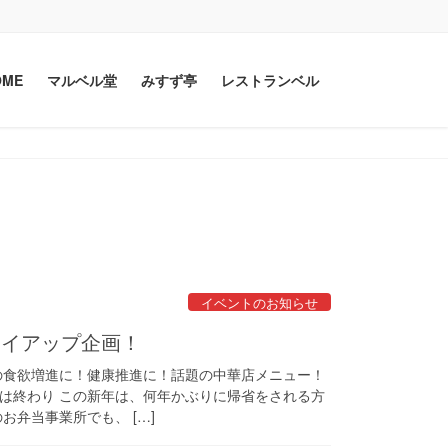
OME
マルベル堂
みすず亭
レストランベル
イベントのお知らせ
タイアップ企画！
の食欲増進に！健康推進に！話題の中華店メニュー！
は終わり この新年は、何年かぶりに帰省をされる方
お弁当事業所でも、 […]