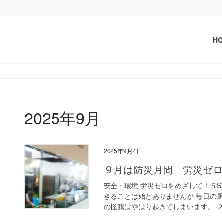
H
2025年9月
2025年9月4日
９月は防災月間 労災ゼ
安全・環境 労災ゼロをめざして！５S
きることは殆どありませんが 毎日の
の怪我はやはり起きてしまいます。 ２