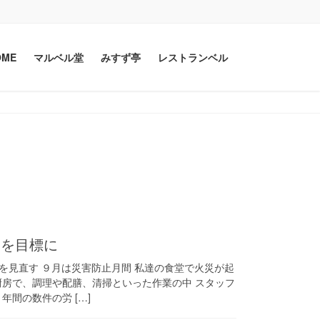
OME
マルベル堂
みすず亭
レストランベル
topics
ロを目標に
を見直す ９月は災害防止月間 私達の食堂で火災が起
厨房で、調理や配膳、清掃といった作業の中 スタッフ
年間の数件の労 […]