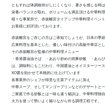
ともすれば体調維持がしにくくなり、暑さを感じる時
栄養バランスが取れ、ボリュームも満足頂ける中華料
様々な事業所で、赤坂離宮タイアップ中華料理イベン
お客様に好評頂いております。
赤坂離宮をご存じの方はご承知でしょうが、日本の季
広東料理を基本とした、優しい味付けの高級中華店と
その赤坂離宮が監修の中華料理メニュー
・香港醤油油そば ・
あおり炒めの焼豚炒飯 ・あら
は、調味料にもこだわり、中国醤油とオイスターソー
XO醤を効かせて本格的に仕上げています
各事業所のシェフが得意な主菜アイテムに加え
中華スープ、そしてマンゴープリンなどのデザートと
ご家庭で作る炒飯とは一味も違う秘訣は、中華料理独
火力を使って勢いよく煽りながら作る調理工程です。