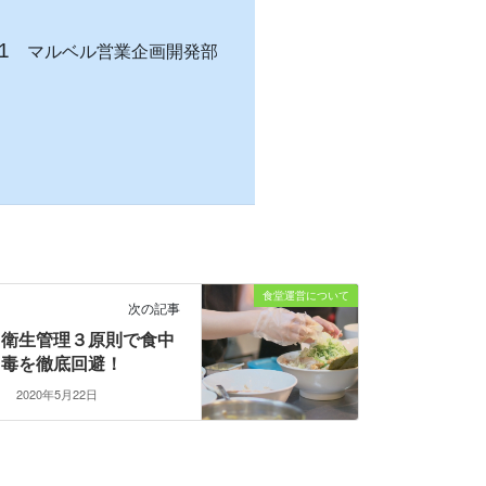
1
マルベル営業企画開発部
食堂運営について
次の記事
衛生管理３原則で食中
毒を徹底回避！
2020年5月22日