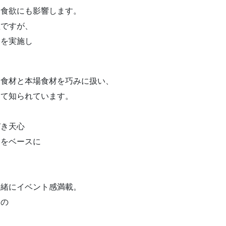
は食欲にも影響します。
理ですが、
トを実施し
節食材と本場食材を巧みに扱い、
して知られています。
びき天心
スをベースに
一緒にイベント感満載。
自の