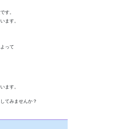
理です。
ています。
によって
行います。
直してみませんか？
。